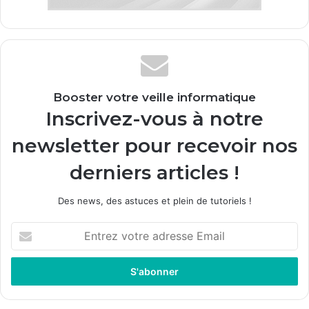
Booster votre veille informatique
Inscrivez-vous à notre
newsletter pour recevoir nos
derniers articles !
Des news, des astuces et plein de tutoriels !
E
n
t
r
e
z