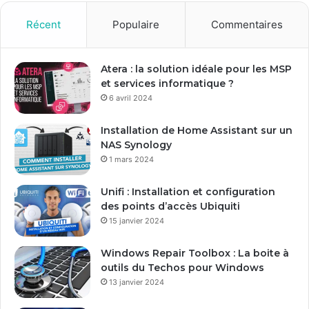
v
o
Récent
Populaire
Commentaires
t
r
e
Atera : la solution idéale pour les MSP
a
et services informatique ?
d
6 avril 2024
r
e
Installation de Home Assistant sur un
s
NAS Synology
s
1 mars 2024
e
E
Unifi : Installation et configuration
m
des points d’accès Ubiquiti
a
15 janvier 2024
i
l
Windows Repair Toolbox : La boite à
outils du Techos pour Windows
13 janvier 2024