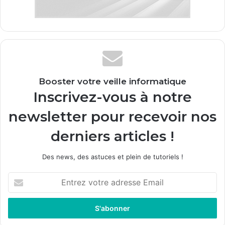
Booster votre veille informatique
Inscrivez-vous à notre
newsletter pour recevoir nos
derniers articles !
Des news, des astuces et plein de tutoriels !
E
n
t
r
e