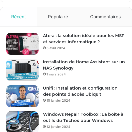
z
v
o
Récent
Populaire
Commentaires
t
r
e
Atera : la solution idéale pour les MSP
a
et services informatique ?
d
6 avril 2024
r
e
Installation de Home Assistant sur un
s
NAS Synology
s
1 mars 2024
e
E
Unifi : Installation et configuration
m
des points d’accès Ubiquiti
a
15 janvier 2024
i
l
Windows Repair Toolbox : La boite à
outils du Techos pour Windows
13 janvier 2024