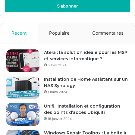
t
r
e
z
v
o
Récent
Populaire
Commentaires
t
r
e
Atera : la solution idéale pour les MSP
a
et services informatique ?
d
6 avril 2024
r
e
Installation de Home Assistant sur un
s
NAS Synology
s
1 mars 2024
e
E
Unifi : Installation et configuration
m
des points d’accès Ubiquiti
a
15 janvier 2024
i
l
Windows Repair Toolbox : La boite à