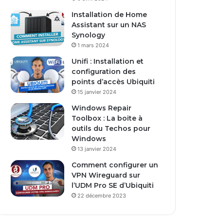
s
Installation de Home
e
Assistant sur un NAS
E
Synology
m
1 mars 2024
a
i
Unifi : Installation et
l
configuration des
points d’accès Ubiquiti
15 janvier 2024
Windows Repair
Toolbox : La boite à
outils du Techos pour
Windows
13 janvier 2024
Comment configurer un
VPN Wireguard sur
l’UDM Pro SE d’Ubiquiti
22 décembre 2023