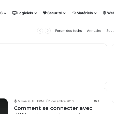
OS
Logiciels
Sécurité
Matériels
We
 NAS Synology
Forum des techs
Annuaire
Sout
Mikaël GUILLERM
1 décembre 2013
1
Comment se connecter avec