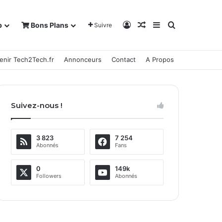
Connexion
Article Aléatoire
Sidebar (barre la
Rechercher
b
Bons Plans
Suivre
enir Tech2Tech.fr
Annonceurs
Contact
A Propos
Suivez-nous !
3 823
7 254
Abonnés
Fans
0
149k
Followers
Abonnés