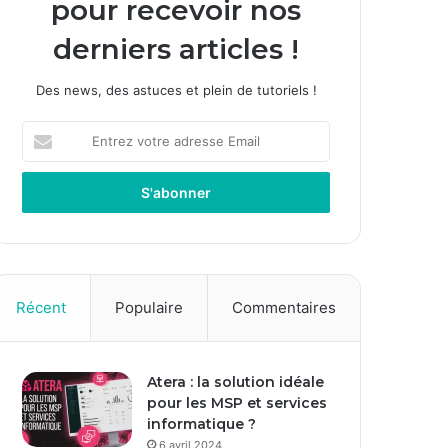
pour recevoir nos
derniers articles !
Des news, des astuces et plein de tutoriels !
E
n
t
r
e
z
v
o
t
Récent
Populaire
Commentaires
r
e
a
Atera : la solution idéale
d
pour les MSP et services
r
informatique ?
e
s
6 avril 2024