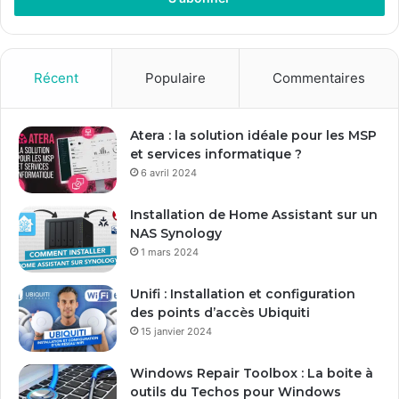
e
z
v
o
Récent
Populaire
Commentaires
t
r
e
Atera : la solution idéale pour les MSP
a
et services informatique ?
d
6 avril 2024
r
e
Installation de Home Assistant sur un
s
NAS Synology
s
1 mars 2024
e
E
Unifi : Installation et configuration
m
des points d’accès Ubiquiti
a
15 janvier 2024
i
l
Windows Repair Toolbox : La boite à
outils du Techos pour Windows