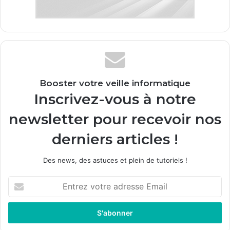
Booster votre veille informatique
Inscrivez-vous à notre
newsletter pour recevoir nos
derniers articles !
Des news, des astuces et plein de tutoriels !
E
n
t
r
e