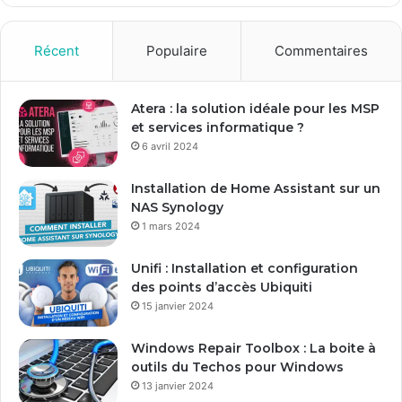
z
v
o
Récent
Populaire
Commentaires
t
r
e
Atera : la solution idéale pour les MSP
a
et services informatique ?
d
6 avril 2024
r
e
Installation de Home Assistant sur un
s
NAS Synology
s
1 mars 2024
e
E
Unifi : Installation et configuration
m
des points d’accès Ubiquiti
a
15 janvier 2024
i
l
Windows Repair Toolbox : La boite à
outils du Techos pour Windows
13 janvier 2024