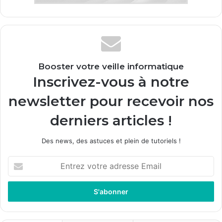
Booster votre veille informatique
Inscrivez-vous à notre
newsletter pour recevoir nos
derniers articles !
Des news, des astuces et plein de tutoriels !
E
n
t
r
e
z