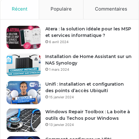
v
o
Récent
Populaire
Commentaires
t
r
e
Atera : la solution idéale pour les MSP
a
et services informatique ?
d
6 avril 2024
r
e
Installation de Home Assistant sur un
s
NAS Synology
s
1 mars 2024
e
E
Unifi : Installation et configuration
m
des points d’accès Ubiquiti
a
15 janvier 2024
i
l
Windows Repair Toolbox : La boite à
outils du Techos pour Windows
13 janvier 2024