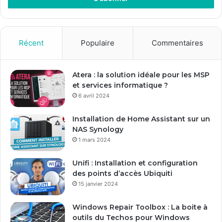
e
z
v
o
Récent
Populaire
Commentaires
t
r
e
Atera : la solution idéale pour les MSP
a
et services informatique ?
d
6 avril 2024
r
e
Installation de Home Assistant sur un
s
NAS Synology
s
1 mars 2024
e
E
Unifi : Installation et configuration
m
des points d’accès Ubiquiti
a
15 janvier 2024
i
l
Windows Repair Toolbox : La boite à
outils du Techos pour Windows