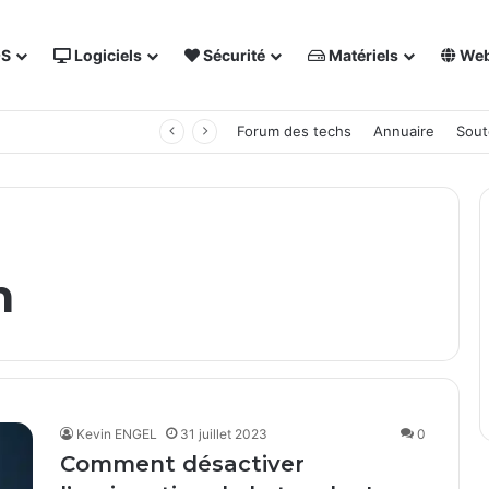
OS
Logiciels
Sécurité
Matériels
We
 NAS Synology
Forum des techs
Annuaire
Sout
n
Kevin ENGEL
31 juillet 2023
0
Comment désactiver