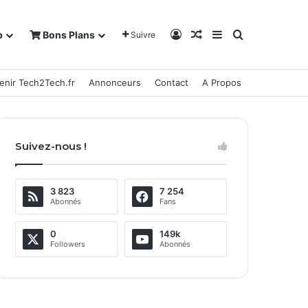
Connexion
Article Aléatoire
Sidebar (barre la
Rechercher
b
Bons Plans
Suivre
enir Tech2Tech.fr
Annonceurs
Contact
A Propos
Suivez-nous !
3 823
7 254
Abonnés
Fans
0
149k
Followers
Abonnés