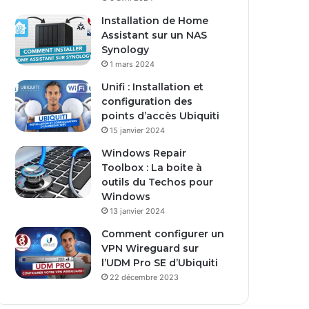
s
Installation de Home
e
Assistant sur un NAS
E
Synology
m
1 mars 2024
a
i
Unifi : Installation et
l
configuration des
points d’accès Ubiquiti
15 janvier 2024
Windows Repair
Toolbox : La boite à
outils du Techos pour
Windows
13 janvier 2024
Comment configurer un
VPN Wireguard sur
l’UDM Pro SE d’Ubiquiti
22 décembre 2023