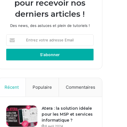
pour recevoir nos
derniers articles !
Des news, des astuces et plein de tutoriels !
E
n
t
r
e
z
v
o
t
Récent
Populaire
Commentaires
r
e
a
Atera : la solution idéale
d
pour les MSP et services
r
informatique ?
e
s
6 avril 2024