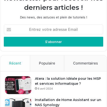
derniers articles !
Des news, des astuces et plein de tutoriels !
E
n
t
r
e
z
v
o
Récent
Populaire
Commentaires
t
r
e
Atera : la solution idéale pour les MSP
a
et services informatique ?
d
6 avril 2024
r
e
Installation de Home Assistant sur un
s
NAS Synology