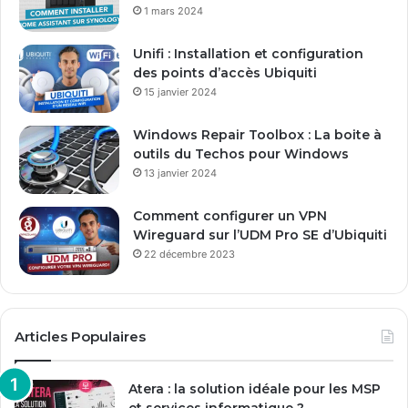
s
1 mars 2024
e
E
Unifi : Installation et configuration
m
des points d’accès Ubiquiti
a
15 janvier 2024
i
l
Windows Repair Toolbox : La boite à
outils du Techos pour Windows
13 janvier 2024
Comment configurer un VPN
Wireguard sur l’UDM Pro SE d’Ubiquiti
22 décembre 2023
Articles Populaires
Atera : la solution idéale pour les MSP
et services informatique ?