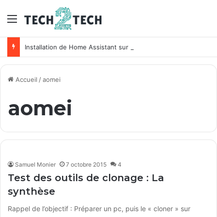
Menu
Installation de Home Assistant sur un NAS Synology
Accueil
/
aomei
aomei
Samuel Monier
7 octobre 2015
4
Test des outils de clonage : La
synthèse
Rappel de l’objectif : Préparer un pc, puis le « cloner » sur