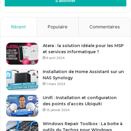
r
e
z
v
o
Récent
Populaire
Commentaires
t
r
e
Atera : la solution idéale pour les MSP
a
et services informatique ?
d
6 avril 2024
r
e
Installation de Home Assistant sur un
s
NAS Synology
s
1 mars 2024
e
E
Unifi : Installation et configuration
m
des points d’accès Ubiquiti
a
15 janvier 2024
i
l
Windows Repair Toolbox : La boite à
outils du Techos pour Windows