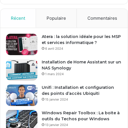
z
v
o
Récent
Populaire
Commentaires
t
r
e
Atera : la solution idéale pour les MSP
a
et services informatique ?
d
6 avril 2024
r
e
Installation de Home Assistant sur un
s
NAS Synology
s
1 mars 2024
e
E
Unifi : Installation et configuration
m
des points d’accès Ubiquiti
a
15 janvier 2024
i
l
Windows Repair Toolbox : La boite à
outils du Techos pour Windows
13 janvier 2024