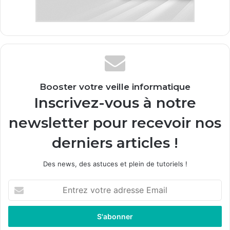
Booster votre veille informatique
Inscrivez-vous à notre
newsletter pour recevoir nos
derniers articles !
Des news, des astuces et plein de tutoriels !
E
n
t
r
e