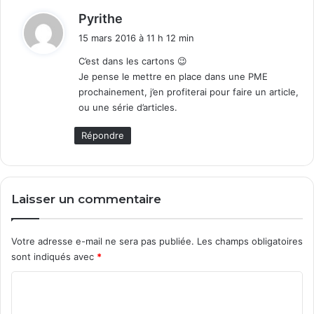
d
Pyrithe
i
15 mars 2016 à 11 h 12 min
t
C’est dans les cartons 😉
Je pense le mettre en place dans une PME
:
prochainement, j’en profiterai pour faire un article,
ou une série d’articles.
Répondre
Laisser un commentaire
Votre adresse e-mail ne sera pas publiée.
Les champs obligatoires
sont indiqués avec
*
C
o