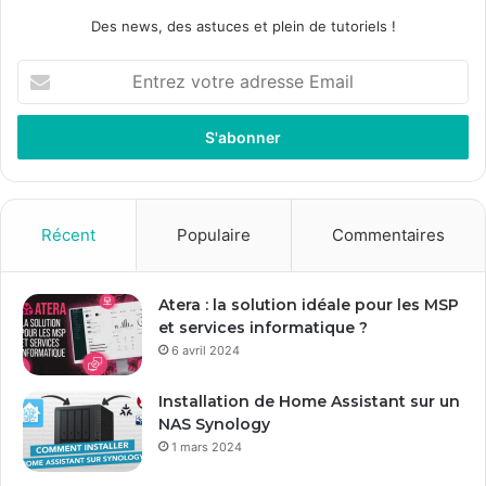
Des news, des astuces et plein de tutoriels !
E
n
t
r
e
z
v
o
Récent
Populaire
Commentaires
t
r
e
Atera : la solution idéale pour les MSP
a
et services informatique ?
d
6 avril 2024
r
e
Installation de Home Assistant sur un
s
NAS Synology
s
1 mars 2024
e
E