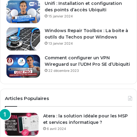
Unifi : Installation et configuration
m
des points d’accès Ubiquiti
a
15 janvier 2024
i
l
Windows Repair Toolbox : La boite à
outils du Techos pour Windows
13 janvier 2024
Comment configurer un VPN
Wireguard sur l’UDM Pro SE d’Ubiquiti
22 décembre 2023
Articles Populaires
Atera : la solution idéale pour les MSP
et services informatique ?
6 avril 2024