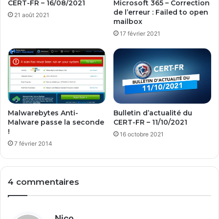
CERT-FR – 16/08/2021
Microsoft 365 – Correction
s
de l’erreur : Failed to open
21 août 2021
c
mailbox
o
17 février 2021
r
r
i
g
é
e
s
Malwarebytes Anti-
Bulletin d’actualité du
Malware passe la seconde
CERT-FR – 11/10/2021
!
16 octobre 2021
7 février 2014
4 commentaires
d
Nico