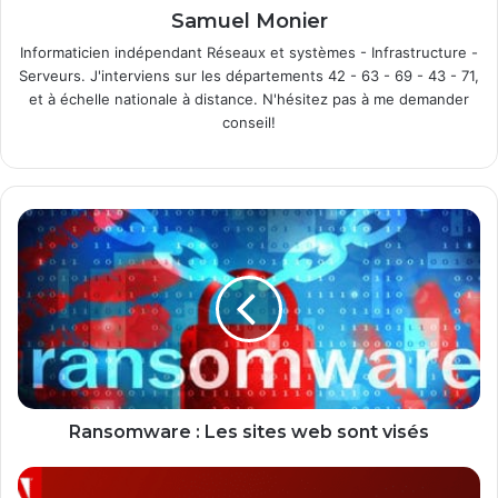
Samuel Monier
Informaticien indépendant Réseaux et systèmes - Infrastructure -
Serveurs. J'interviens sur les départements 42 - 63 - 69 - 43 - 71,
et à échelle nationale à distance. N'hésitez pas à me demander
conseil!
R
a
n
s
o
m
w
a
r
e
Ransomware : Les sites web sont visés
:
L
A