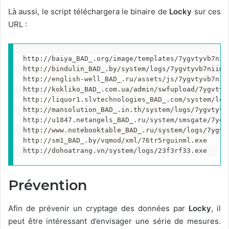
Là aussi, le script téléchargera le binaire de
Locky
sur ces
URL :
http://baiya_BAD_.org/image/templates/7ygvtyvb7niim
http://bindulin_BAD_.by/system/logs/7ygvtyvb7niim.e
http://english-well_BAD_.ru/assets/js/7ygvtyvb7niim
http://kokliko_BAD_.com.ua/admin/swfupload/7ygvtyvb
http://liquor1.slvtechnologies_BAD_.com/system/logs
http://mansolution_BAD_.in.th/system/logs/7ygvtyvb7
http://u1847.netangels_BAD_.ru/system/smsgate/7ygvt
http://www.notebooktable_BAD_.ru/system/logs/7ygvty
http://sm1_BAD_.by/vqmod/xml/76tr5rguinml.exe

http://dohoatrang.vn/system/logs/23f3rf33.exe
Prévention
Afin de prévenir un cryptage des données par
Locky
, il
peut être intéressant d’envisager une série de mesures.