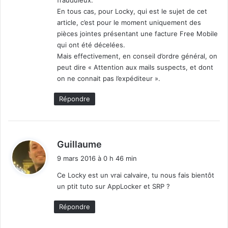
En tous cas, pour Locky, qui est le sujet de cet
article, c’est pour le moment uniquement des
pièces jointes présentant une facture Free Mobile
qui ont été décelées.
Mais effectivement, en conseil d’ordre général, on
peut dire « Attention aux mails suspects, et dont
on ne connait pas l’expéditeur ».
Répondre
d
Guillaume
i
9 mars 2016 à 0 h 46 min
t
Ce Locky est un vrai calvaire, tu nous fais bientôt
un ptit tuto sur AppLocker et SRP ?
:
Répondre