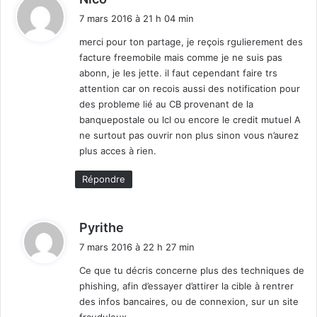
i
7 mars 2016 à 21 h 04 min
t
merci pour ton partage, je reçois rgulierement des
facture freemobile mais comme je ne suis pas
:
abonn, je les jette. il faut cependant faire trs
attention car on recois aussi des notification pour
des probleme lié au CB provenant de la
banquepostale ou lcl ou encore le credit mutuel A
ne surtout pas ouvrir non plus sinon vous n’aurez
plus acces à rien.
Répondre
d
Pyrithe
i
7 mars 2016 à 22 h 27 min
t
Ce que tu décris concerne plus des techniques de
phishing, afin d’essayer d’attirer la cible à rentrer
:
des infos bancaires, ou de connexion, sur un site
frauduleux.