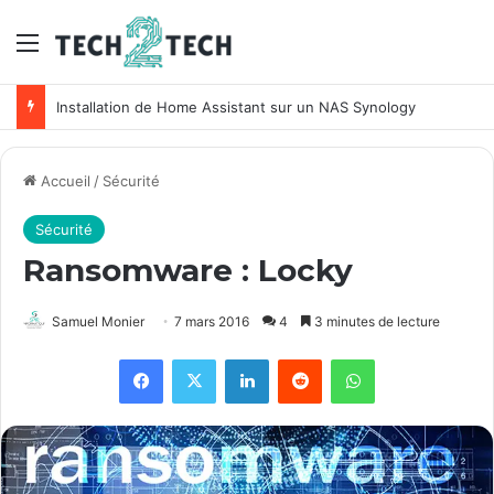
Menu
Unifi : Installation et configuration des points d’accès Ubiquiti
Accueil
/
Sécurité
Sécurité
Ransomware : Locky
Samuel Monier
7 mars 2016
4
3 minutes de lecture
Facebook
X
Linkedin
Reddit
WhatsApp