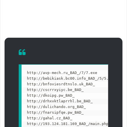
http://avp-mech.ru_BAD_/7/7.exe

http://bebikiask.bc00.info_BAD_/5/5.exe

http://bnfoviesrdtnslo.uk_BAD_

http://cscrrxyiyc.be_BAD_

http://dkoipg.pw_BAD_

http://drhxvktlaprrhl.be_BAD_

http://dulichando.org_BAD_

http://fnarsipfqe.pw_BAD_

http://gahal.cz_BAD_

http://193.124.181.169_BAD_/main.php
