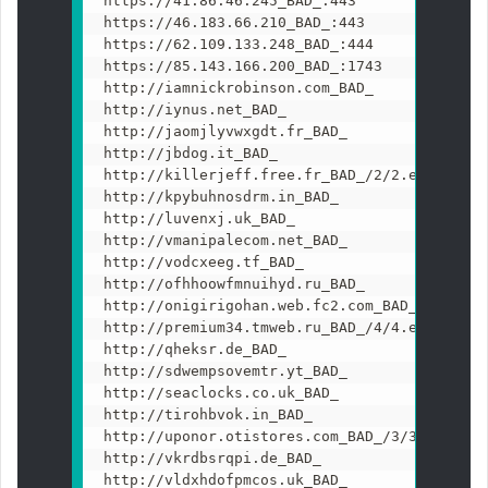
https://41.86.46.245_BAD_:443

https://46.183.66.210_BAD_:443

https://62.109.133.248_BAD_:444

https://85.143.166.200_BAD_:1743

http://iamnickrobinson.com_BAD_

http://iynus.net_BAD_

http://jaomjlyvwxgdt.fr_BAD_

http://jbdog.it_BAD_

http://killerjeff.free.fr_BAD_/2/2.exe

http://kpybuhnosdrm.in_BAD_

http://luvenxj.uk_BAD_

http://vmanipalecom.net_BAD_

http://vodcxeeg.tf_BAD_

http://ofhhoowfmnuihyd.ru_BAD_

http://onigirigohan.web.fc2.com_BAD_/1/1.exe

http://premium34.tmweb.ru_BAD_/4/4.exe

http://qheksr.de_BAD_

http://sdwempsovemtr.yt_BAD_

http://seaclocks.co.uk_BAD_

http://tirohbvok.in_BAD_

http://uponor.otistores.com_BAD_/3/3.exe

http://vkrdbsrqpi.de_BAD_

http://vldxhdofpmcos.uk_BAD_
