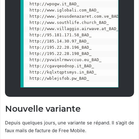
http://wpogw.it_BAD_

http://www.iglobali.com_BAD_

http://www.jesusdenazaret.com.ve_BAD_

http://www.southlife.church_BAD_

http://www.villaggio.airwave.at_BAD_

http://95.181.171.58_BAD_

http://185.14.30.97_BAD_

http://195.22.28.196_BAD_

http://195.22.28.198_BAD_

http://pvwinlrmwvccuo.eu_BAD_

http://cgavqeodnop.it_BAD_

http://kqlxtqptsmys.in_BAD_

http://wblejsfob.pw_BAD_
Nouvelle variante
Depuis quelques jours, une variante se répand. Il s’agit de
faux mails de facture de Free Mobile.