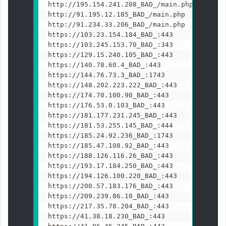
http://195.154.241.208_BAD_/main.php

http://91.195.12.185_BAD_/main.php

http://91.234.33.206_BAD_/main.php

https://103.23.154.184_BAD_:443

https://103.245.153.70_BAD_:343

https://129.15.240.105_BAD_:443

https://140.78.60.4_BAD_:443

https://144.76.73.3_BAD_:1743

https://148.202.223.222_BAD_:443

https://174.70.100.90_BAD_:443

https://176.53.0.103_BAD_:443

https://181.177.231.245_BAD_:443

https://181.53.255.145_BAD_:444

https://185.24.92.236_BAD_:1743

https://185.47.108.92_BAD_:443

https://188.126.116.26_BAD_:443

https://193.17.184.250_BAD_:443

https://194.126.100.220_BAD_:443

https://200.57.183.176_BAD_:443

https://209.239.86.10_BAD_:443

https://217.35.78.204_BAD_:443

https://41.38.18.230_BAD_:443
