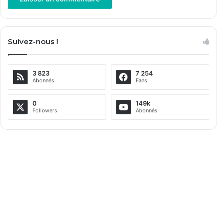
A
l
Suivez-nous !
t
e
3 823
7 254
r
Abonnés
Fans
n
a
0
149k
Followers
Abonnés
t
i
v
e
: