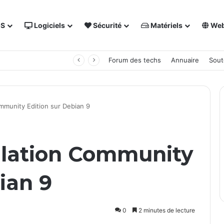
OS
Logiciels
Sécurité
Matériels
We
 NAS Synology
Forum des techs
Annuaire
Sout
ommunity Edition sur Debian 9
allation Community
ian 9
0
2 minutes de lecture