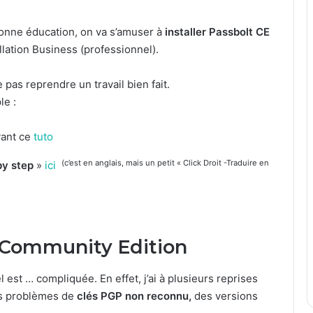
nne éducation, on va s’amuser à
installer Passbolt CE
llation Business (professionnel).
pas reprendre un travail bien fait.
le :
vant ce
tuto
(c’est en anglais, mais un petit « Click Droit -Traduire en
by step
»
ici
on Community Edition
el est … compliquée. En effet, j’ai à plusieurs reprises
es problèmes de
clés PGP non reconnu,
des versions