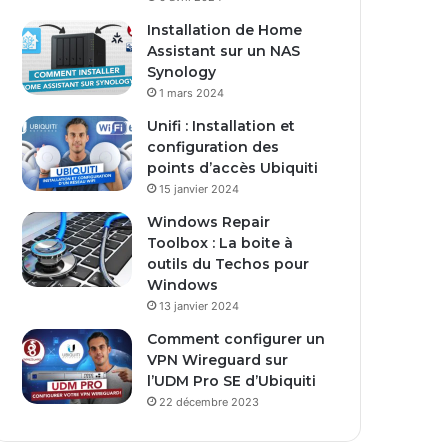
s
Installation de Home
e
Assistant sur un NAS
E
Synology
m
1 mars 2024
a
i
Unifi : Installation et
l
configuration des
points d’accès Ubiquiti
15 janvier 2024
Windows Repair
Toolbox : La boite à
outils du Techos pour
Windows
13 janvier 2024
Comment configurer un
VPN Wireguard sur
l’UDM Pro SE d’Ubiquiti
22 décembre 2023