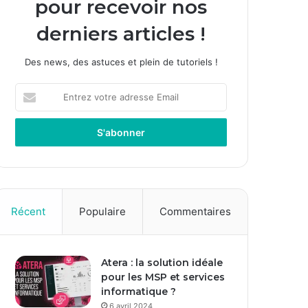
pour recevoir nos
derniers articles !
Des news, des astuces et plein de tutoriels !
E
n
t
r
e
z
v
o
t
Récent
Populaire
Commentaires
r
e
a
Atera : la solution idéale
d
pour les MSP et services
r
informatique ?
e
s
6 avril 2024