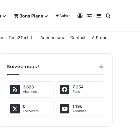
Connexion
Article Aléatoire
Sidebar (barre la
Rechercher
b
Bons Plans
Suivre
enir Tech2Tech.fr
Annonceurs
Contact
A Propos
Suivez-nous !
3 823
7 254
Abonnés
Fans
0
149k
Followers
Abonnés