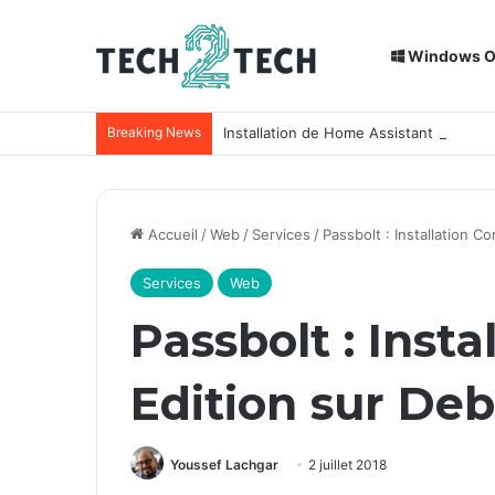
Windows 
Breaking News
Installation de Home Assistant sur un
Accueil
/
Web
/
Services
/
Passbolt : Installation C
Services
Web
Passbolt : Inst
Edition sur Deb
Youssef Lachgar
2 juillet 2018