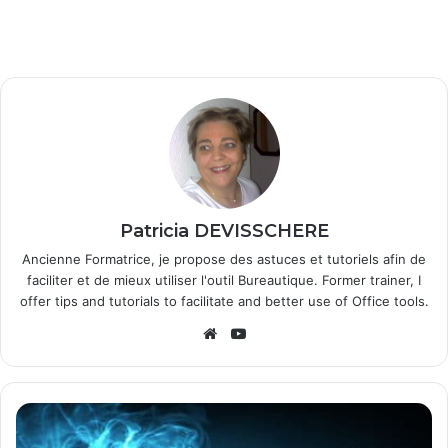
Patricia DEVISSCHERE
Ancienne Formatrice, je propose des astuces et tutoriels afin de
faciliter et de mieux utiliser l'outil Bureautique. Former trainer, I
offer tips and tutorials to facilitate and better use of Office tools.
We
Yo
bsi
uT
te
ub
e
R
a