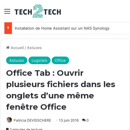
Menu
Unifi : Installation et configuration des points d’accès Ubiquiti
Accueil
/
Astuces
Astuces
Logiciels
Office
Office Tab : Ouvrir
plusieurs fichiers dans les
onglets d’une même
fenêtre Office
Patricia DEVISSCHERE
13 juin 2016
0
2 minutes de lecture