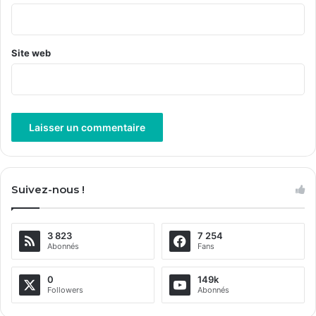
*
Site web
A
l
Suivez-nous !
t
e
3 823
7 254
r
Abonnés
Fans
n
a
0
149k
Followers
Abonnés
t