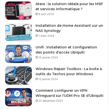
e
Atera : la solution idéale pour les MSP
a
et services informatique ?
d
6 avril 2024
r
e
Installation de Home Assistant sur un
s
NAS Synology
s
1 mars 2024
e
E
Unifi : Installation et configuration
m
des points d’accès Ubiquiti
a
15 janvier 2024
i
l
Windows Repair Toolbox : La boite à
outils du Techos pour Windows
13 janvier 2024
Comment configurer un VPN
Wireguard sur l’UDM Pro SE d’Ubiquiti
22 décembre 2023