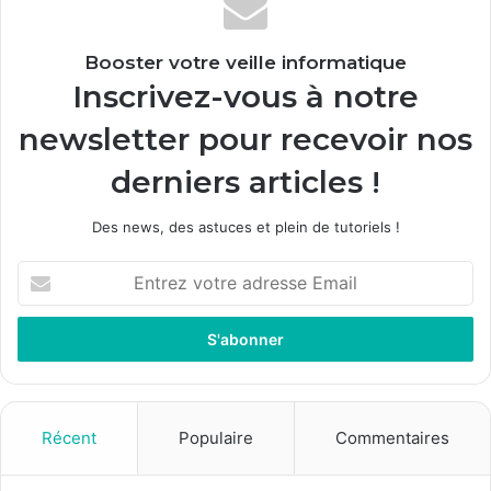
Booster votre veille informatique
Inscrivez-vous à notre
newsletter pour recevoir nos
derniers articles !
Des news, des astuces et plein de tutoriels !
E
n
t
r
e
z
v
o
Récent
Populaire
Commentaires
t
r