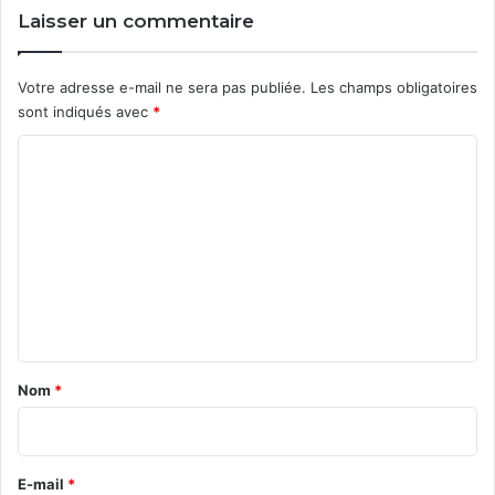
e
Laisser un commentaire
c
s
G
r
F
i
Votre adresse e-mail ne sera pas publiée.
Les champs obligatoires
I
s
sont indiqués avec
*
q
u
C
e
o
s
a
m
u
m
g
m
e
e
n
n
t
t
e
a
Nom
*
n
i
t
r
e
E-mail
*