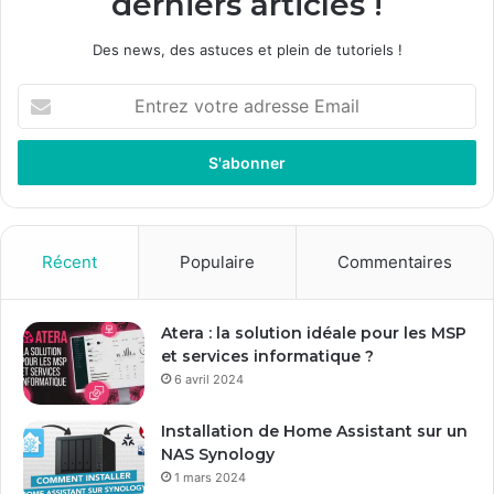
derniers articles !
Des news, des astuces et plein de tutoriels !
E
n
t
r
e
z
v
o
Récent
Populaire
Commentaires
t
r
e
Atera : la solution idéale pour les MSP
a
et services informatique ?
d
6 avril 2024
r
e
Installation de Home Assistant sur un
s
NAS Synology
s
1 mars 2024
e