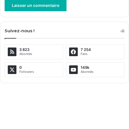
A
l
Suivez-nous !
t
e
3 823
7 254
r
Abonnés
Fans
n
a
0
149k
Followers
Abonnés
t
i
v
e
: