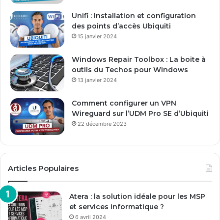
E
Unifi : Installation et configuration
m
des points d’accès Ubiquiti
a
15 janvier 2024
i
l
Windows Repair Toolbox : La boite à
outils du Techos pour Windows
13 janvier 2024
Comment configurer un VPN
Wireguard sur l’UDM Pro SE d’Ubiquiti
22 décembre 2023
Articles Populaires
Atera : la solution idéale pour les MSP
et services informatique ?
6 avril 2024