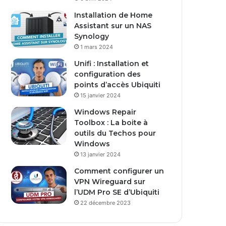
s
Installation de Home
e
Assistant sur un NAS
E
Synology
m
1 mars 2024
a
i
Unifi : Installation et
l
configuration des
points d’accès Ubiquiti
15 janvier 2024
Windows Repair
Toolbox : La boite à
outils du Techos pour
Windows
13 janvier 2024
Comment configurer un
VPN Wireguard sur
l’UDM Pro SE d’Ubiquiti
22 décembre 2023