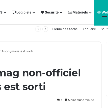
OS
Logiciels
Sécurité
Matériels
We
 NAS Synology
Forum des techs
Annuaire
Sout
ur Anonymous est sorti
mag non-officiel
est sorti
7
Moins d’une minute