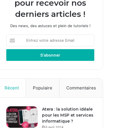
pour recevoir nos
derniers articles !
Des news, des astuces et plein de tutoriels !
E
n
t
r
e
z
v
o
t
Récent
Populaire
Commentaires
r
e
a
Atera : la solution idéale
d
pour les MSP et services
r
informatique ?
e
s
6 avril 2024