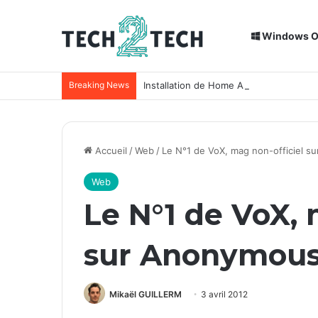
Windows 
Breaking News
Installation de Home Assistant sur un
Accueil
/
Web
/
Le N°1 de VoX, mag non-officiel s
Web
Le N°1 de VoX, 
sur Anonymous 
Mikaël GUILLERM
3 avril 2012