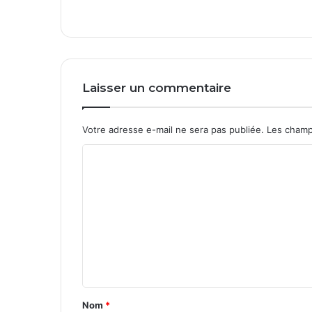
o
u
r
v
o
s
Laisser un commentaire
d
é
p
Votre adresse e-mail ne sera pas publiée.
Les champ
a
n
C
n
o
a
g
m
e
m
s
e
i
n
n
f
t
o
r
a
Nom
*
m