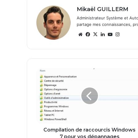
Mikaël GUILLERM
Administrateur Système et Auto
partage mes connaissances, prob
We
Fa
X
Lin
Yo
Ins
bsi
ce
ke
uT
tag
te
bo
din
ub
ra
ok
e
m
C
o
m
p
i
l
a
t
i
o
Compilation de raccourcis Windows
n
7 pour vos dépannages