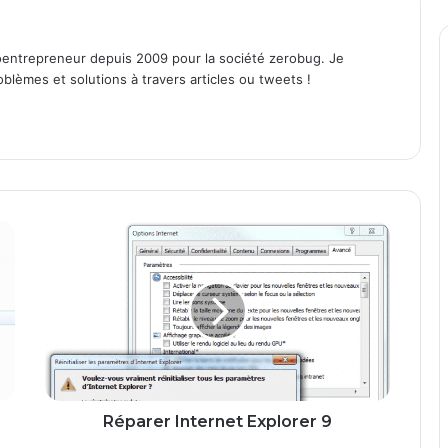
entrepreneur depuis 2009 pour la société zerobug. Je
lèmes et solutions à travers articles ou tweets !
R
é
p
a
r
e
r
I
n
t
Réparer Internet Explorer 9
e