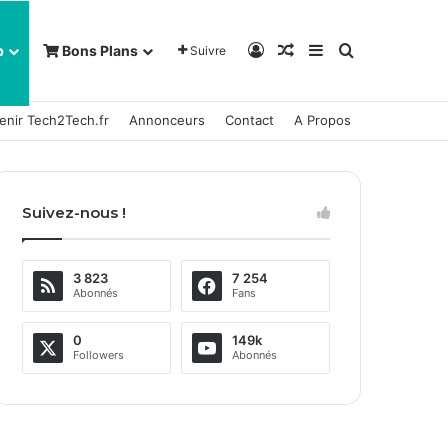
Connexion
Article Aléatoire
Sidebar (barre la
Rechercher
b
Bons Plans
Suivre
enir Tech2Tech.fr
Annonceurs
Contact
A Propos
Suivez-nous !
3 823
7 254
Abonnés
Fans
0
149k
Followers
Abonnés