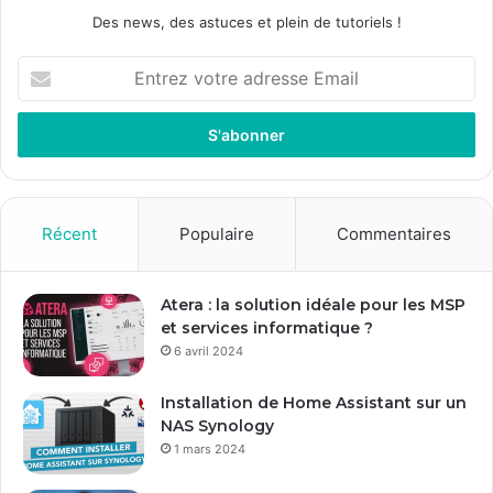
Des news, des astuces et plein de tutoriels !
E
n
t
r
e
z
v
o
Récent
Populaire
Commentaires
t
r
e
Atera : la solution idéale pour les MSP
a
et services informatique ?
d
6 avril 2024
r
e
Installation de Home Assistant sur un
s
NAS Synology
s
1 mars 2024
e
E