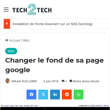
Menu
Installation de Home Assistant sur un NAS Synology
Accueil
/
Web
Web
Changer le fond de sa page
google
Mikaël GUILLERM
3 juin 2010
1
Moins d’une minute
Facebook
X
Linkedin
Reddit
WhatsApp