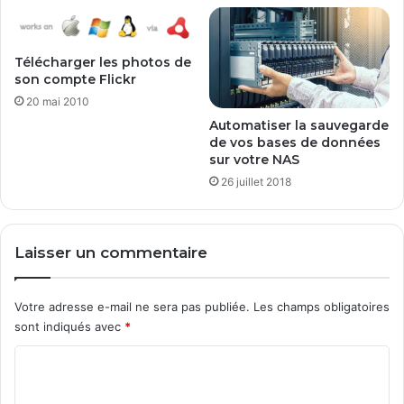
i
p
o
a
n
r
Télécharger les photos de
n
m
son compte Flickr
e
o
m
i
20 mai 2010
e
s
Automatiser la sauvegarde
n
de vos bases de données
t
sur votre NAS
e
26 juillet 2018
n
l
i
Laisser un commentaire
g
n
e
Votre adresse e-mail ne sera pas publiée.
Les champs obligatoires
sont indiqués avec
*
C
o