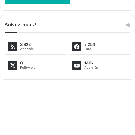
A
l
Suivez-nous !
t
e
3 823
7 254
r
Abonnés
Fans
n
a
0
149k
Followers
Abonnés
t
i
v
e
: