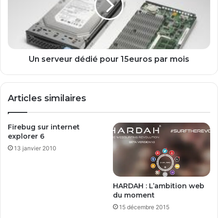
e
r
l
v
o
e
u
u
t
r
i
d
Un serveur dédié pour 15euros par mois
l
é
d
d
e
i
Articles similaires
s
é
u
p
i
o
Firebug sur internet
v
u
explorer 6
i
r
13 janvier 2010
d
1
e
5
p
e
o
u
HARDAH : L’ambition web
s
r
du moment
i
o
15 décembre 2015
t
s