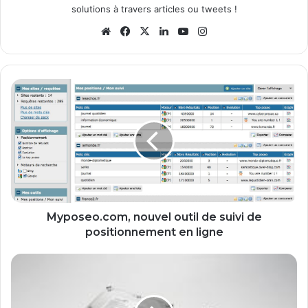
solutions à travers articles ou tweets !
We
Fa
X
Lin
Yo
Ins
bsi
ce
ke
uT
tag
te
bo
din
ub
ra
ok
e
m
M
y
p
o
s
e
o
.
c
o
Myposeo.com, nouvel outil de suivi de
m
positionnement en ligne
,
n
U
o
n
u
s
v
e