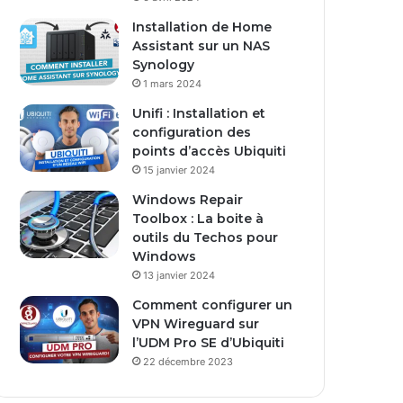
s
Installation de Home
e
Assistant sur un NAS
E
Synology
m
1 mars 2024
a
i
Unifi : Installation et
l
configuration des
points d’accès Ubiquiti
15 janvier 2024
Windows Repair
Toolbox : La boite à
outils du Techos pour
Windows
13 janvier 2024
Comment configurer un
VPN Wireguard sur
l’UDM Pro SE d’Ubiquiti
22 décembre 2023