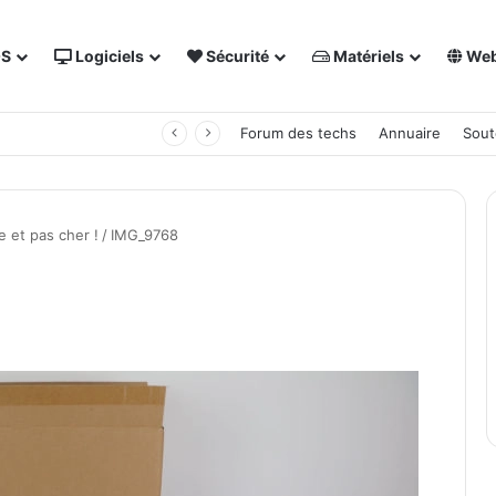
OS
Logiciels
Sécurité
Matériels
We
 NAS Synology
Forum des techs
Annuaire
Sout
 et pas cher !
/
IMG_9768