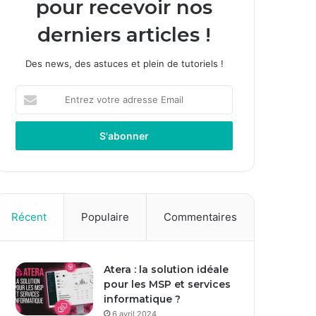
pour recevoir nos
derniers articles !
Des news, des astuces et plein de tutoriels !
E
n
t
r
e
z
v
o
t
Récent
Populaire
Commentaires
r
e
a
Atera : la solution idéale
d
pour les MSP et services
r
informatique ?
e
s
6 avril 2024