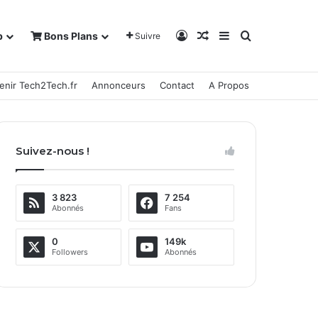
Connexion
Article Aléatoire
Sidebar (barre la
Rechercher
b
Bons Plans
Suivre
enir Tech2Tech.fr
Annonceurs
Contact
A Propos
Suivez-nous !
3 823
7 254
Abonnés
Fans
0
149k
Followers
Abonnés