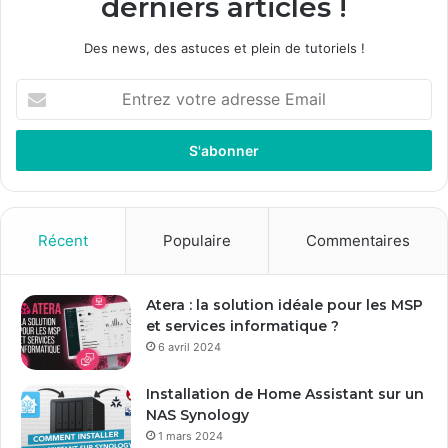
derniers articles !
Des news, des astuces et plein de tutoriels !
E
n
t
r
e
z
v
o
Récent
Populaire
Commentaires
t
r
e
Atera : la solution idéale pour les MSP
a
et services informatique ?
d
6 avril 2024
r
e
Installation de Home Assistant sur un
s
NAS Synology
s
1 mars 2024
e