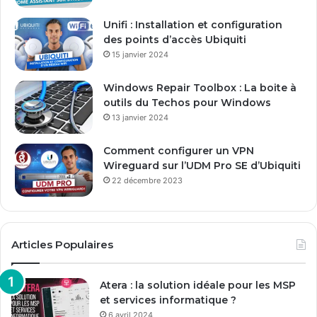
E
Unifi : Installation et configuration
m
des points d’accès Ubiquiti
a
15 janvier 2024
i
l
Windows Repair Toolbox : La boite à
outils du Techos pour Windows
13 janvier 2024
Comment configurer un VPN
Wireguard sur l’UDM Pro SE d’Ubiquiti
22 décembre 2023
Articles Populaires
Atera : la solution idéale pour les MSP
et services informatique ?
6 avril 2024