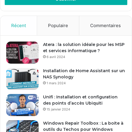
e
z
v
o
Récent
Populaire
Commentaires
t
r
e
Atera : la solution idéale pour les MSP
a
et services informatique ?
d
6 avril 2024
r
e
Installation de Home Assistant sur un
s
NAS Synology
s
1 mars 2024
e
E
Unifi : Installation et configuration
m
des points d’accès Ubiquiti
a
15 janvier 2024
i
l
Windows Repair Toolbox : La boite à
outils du Techos pour Windows