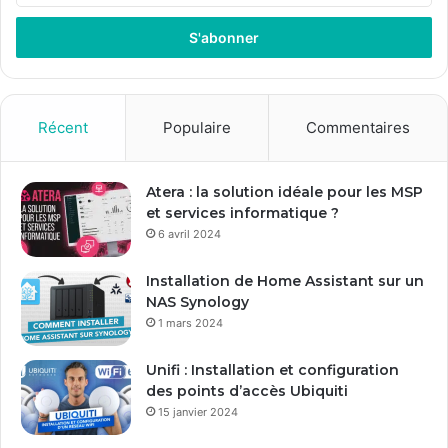
t
r
e
z
v
o
Récent
Populaire
Commentaires
t
r
e
Atera : la solution idéale pour les MSP
a
et services informatique ?
d
6 avril 2024
r
e
Installation de Home Assistant sur un
s
NAS Synology
s
1 mars 2024
e
E
Unifi : Installation et configuration
m
des points d’accès Ubiquiti
a
15 janvier 2024
i
l