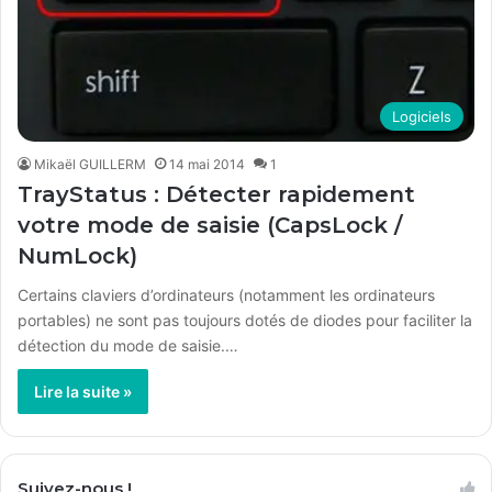
Logiciels
Mikaël GUILLERM
14 mai 2014
1
TrayStatus : Détecter rapidement
votre mode de saisie (CapsLock /
NumLock)
Certains claviers d’ordinateurs (notamment les ordinateurs
portables) ne sont pas toujours dotés de diodes pour faciliter la
détection du mode de saisie.…
Lire la suite »
Suivez-nous !