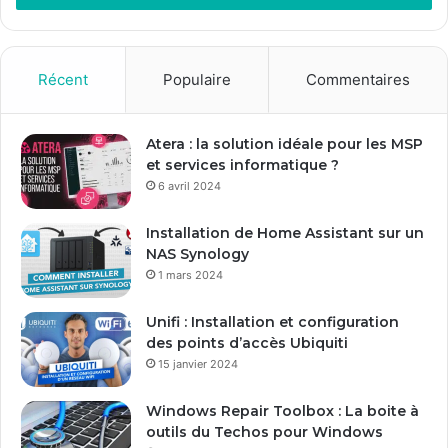
e
z
v
o
Récent
Populaire
Commentaires
t
r
e
Atera : la solution idéale pour les MSP
a
et services informatique ?
d
6 avril 2024
r
e
Installation de Home Assistant sur un
s
NAS Synology
s
1 mars 2024
e
E
Unifi : Installation et configuration
m
des points d’accès Ubiquiti
a
15 janvier 2024
i
l
Windows Repair Toolbox : La boite à
outils du Techos pour Windows