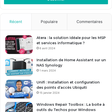
e
z
v
o
Récent
Populaire
Commentaires
t
r
e
Atera : la solution idéale pour les MSP
a
et services informatique ?
d
6 avril 2024
r
e
Installation de Home Assistant sur un
s
NAS Synology
s
1 mars 2024
e
E
Unifi : Installation et configuration
m
des points d’accès Ubiquiti
a
15 janvier 2024
i
l
Windows Repair Toolbox : La boite à
outils du Techos pour Windows