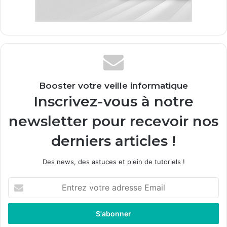
Booster votre veille informatique
Inscrivez-vous à notre
newsletter pour recevoir nos
derniers articles !
Des news, des astuces et plein de tutoriels !
E
n
t
r
e