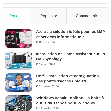
z
v
o
Récent
Populaire
Commentaires
t
r
e
Atera : la solution idéale pour les MSP
a
et services informatique ?
d
6 avril 2024
r
e
Installation de Home Assistant sur un
s
NAS Synology
s
1 mars 2024
e
E
Unifi : Installation et configuration
m
des points d’accès Ubiquiti
a
15 janvier 2024
i
l
Windows Repair Toolbox : La boite à
outils du Techos pour Windows
13 janvier 2024