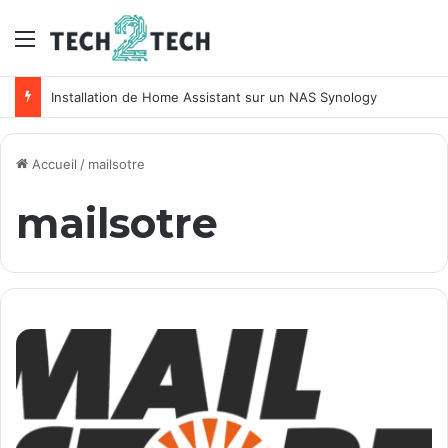
Menu
Installation de Home Assistant sur un NAS Synology
Accueil
/
mailsotre
mailsotre