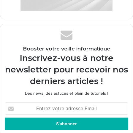
Booster votre veille informatique
Inscrivez-vous à notre
newsletter pour recevoir nos
derniers articles !
Des news, des astuces et plein de tutoriels !
E
n
t
r
e