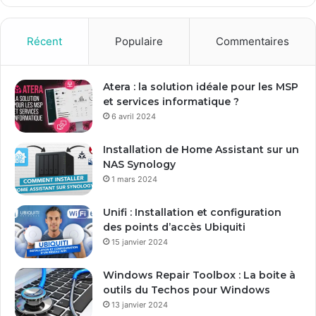
z
v
o
Récent
Populaire
Commentaires
t
r
e
Atera : la solution idéale pour les MSP
a
et services informatique ?
d
6 avril 2024
r
e
Installation de Home Assistant sur un
s
NAS Synology
s
1 mars 2024
e
E
Unifi : Installation et configuration
m
des points d’accès Ubiquiti
a
15 janvier 2024
i
l
Windows Repair Toolbox : La boite à
outils du Techos pour Windows
13 janvier 2024