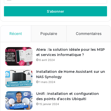
n
t
r
e
z
v
o
Récent
Populaire
Commentaires
t
r
e
Atera : la solution idéale pour les MSP
a
et services informatique ?
d
6 avril 2024
r
e
Installation de Home Assistant sur un
s
NAS Synology
s
1 mars 2024
e
E
Unifi : Installation et configuration
m
des points d’accès Ubiquiti
a
15 janvier 2024
i
l