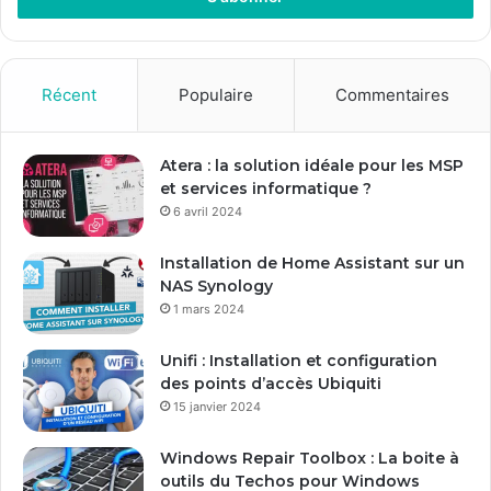
e
z
v
o
Récent
Populaire
Commentaires
t
r
e
Atera : la solution idéale pour les MSP
a
et services informatique ?
d
6 avril 2024
r
e
Installation de Home Assistant sur un
s
NAS Synology
s
1 mars 2024
e
E
Unifi : Installation et configuration
m
des points d’accès Ubiquiti
a
15 janvier 2024
i
l
Windows Repair Toolbox : La boite à
outils du Techos pour Windows