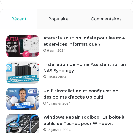
z
v
o
Récent
Populaire
Commentaires
t
r
e
Atera : la solution idéale pour les MSP
a
et services informatique ?
d
6 avril 2024
r
e
Installation de Home Assistant sur un
s
NAS Synology
s
1 mars 2024
e
E
Unifi : Installation et configuration
m
des points d’accès Ubiquiti
a
15 janvier 2024
i
l
Windows Repair Toolbox : La boite à
outils du Techos pour Windows
13 janvier 2024