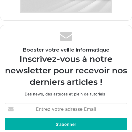
Booster votre veille informatique
Inscrivez-vous à notre
newsletter pour recevoir nos
derniers articles !
Des news, des astuces et plein de tutoriels !
E
n
t
r
e