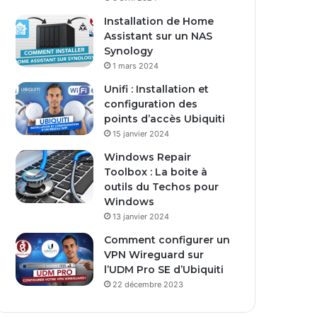
s
Installation de Home
e
Assistant sur un NAS
E
Synology
m
1 mars 2024
a
i
Unifi : Installation et
l
configuration des
points d’accès Ubiquiti
15 janvier 2024
Windows Repair
Toolbox : La boite à
outils du Techos pour
Windows
13 janvier 2024
Comment configurer un
VPN Wireguard sur
l’UDM Pro SE d’Ubiquiti
22 décembre 2023