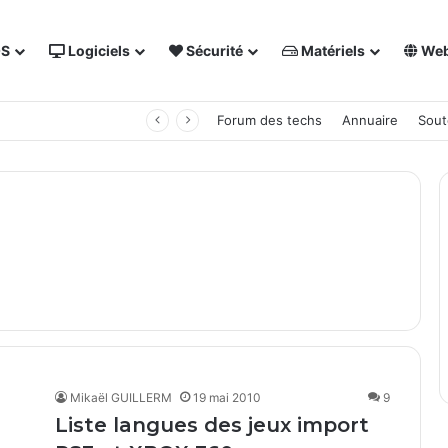
OS
Logiciels
Sécurité
Matériels
We
 NAS Synology
Forum des techs
Annuaire
Sout
Mikaël GUILLERM
19 mai 2010
9
Liste langues des jeux import