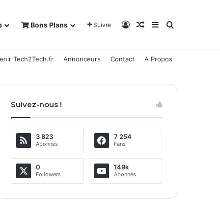
Connexion
Article Aléatoire
Sidebar (barre la
Rechercher
b
Bons Plans
Suivre
enir Tech2Tech.fr
Annonceurs
Contact
A Propos
Suivez-nous !
3 823
7 254
Abonnés
Fans
0
149k
Followers
Abonnés