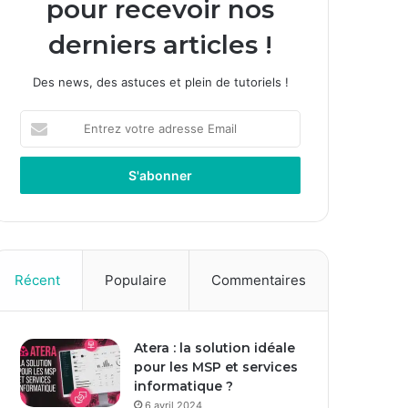
pour recevoir nos
derniers articles !
Des news, des astuces et plein de tutoriels !
E
n
t
r
e
z
v
o
t
Récent
Populaire
Commentaires
r
e
a
Atera : la solution idéale
d
pour les MSP et services
r
informatique ?
e
s
6 avril 2024