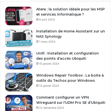
r
e
Atera : la solution idéale pour les MSP
a
et services informatique ?
d
6 avril 2024
r
e
Installation de Home Assistant sur un
s
NAS Synology
s
1 mars 2024
e
E
Unifi : Installation et configuration
m
des points d’accès Ubiquiti
a
15 janvier 2024
i
l
Windows Repair Toolbox : La boite à
outils du Techos pour Windows
13 janvier 2024
Comment configurer un VPN
Wireguard sur l’UDM Pro SE d’Ubiquiti
22 décembre 2023