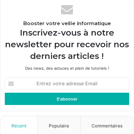
Booster votre veille informatique
Inscrivez-vous à notre
newsletter pour recevoir nos
derniers articles !
Des news, des astuces et plein de tutoriels !
E
n
t
r
e
z
v
o
Récent
Populaire
Commentaires
t