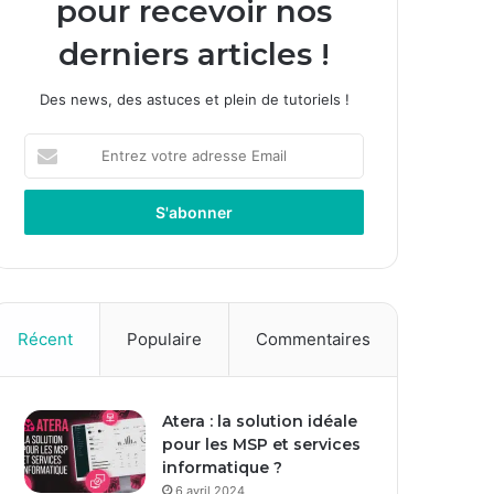
pour recevoir nos
derniers articles !
Des news, des astuces et plein de tutoriels !
E
n
t
r
e
z
v
o
t
Récent
Populaire
Commentaires
r
e
a
Atera : la solution idéale
d
pour les MSP et services
r
informatique ?
e
s
6 avril 2024