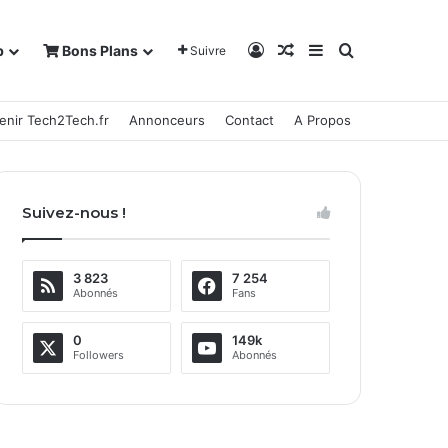
Connexion
Article Aléatoire
Sidebar (barre la
Rechercher
b
Bons Plans
Suivre
enir Tech2Tech.fr
Annonceurs
Contact
A Propos
Suivez-nous !
3 823
7 254
Abonnés
Fans
0
149k
Followers
Abonnés