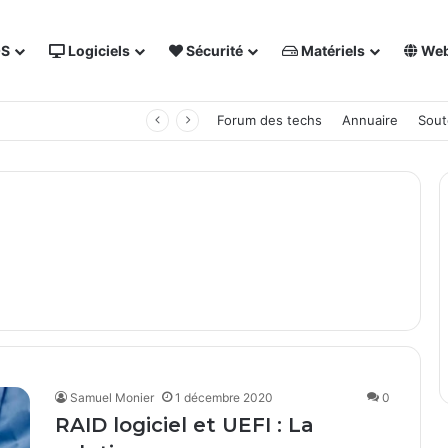
OS
Logiciels
Sécurité
Matériels
We
 NAS Synology
Forum des techs
Annuaire
Sout
Samuel Monier
1 décembre 2020
0
RAID logiciel et UEFI : La