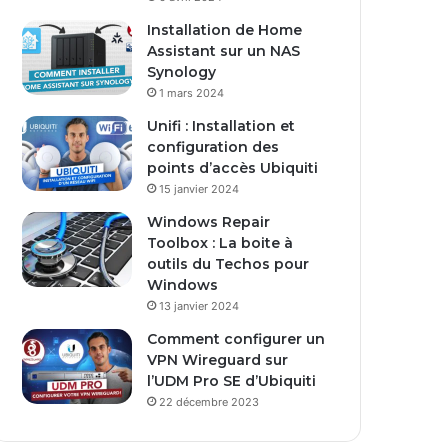
s
Installation de Home
e
Assistant sur un NAS
E
Synology
m
1 mars 2024
a
i
Unifi : Installation et
l
configuration des
points d’accès Ubiquiti
15 janvier 2024
Windows Repair
Toolbox : La boite à
outils du Techos pour
Windows
13 janvier 2024
Comment configurer un
VPN Wireguard sur
l’UDM Pro SE d’Ubiquiti
22 décembre 2023