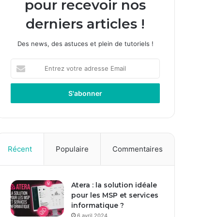
pour recevoir nos
derniers articles !
Des news, des astuces et plein de tutoriels !
E
n
t
r
e
z
v
o
t
Récent
Populaire
Commentaires
r
e
a
Atera : la solution idéale
d
pour les MSP et services
r
informatique ?
e
s
6 avril 2024