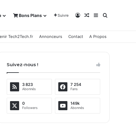
Connexion
Article Aléatoire
Sidebar (barre la
Rechercher
b
Bons Plans
Suivre
enir Tech2Tech.fr
Annonceurs
Contact
A Propos
Suivez-nous !
3 823
7 254
Abonnés
Fans
0
149k
Followers
Abonnés