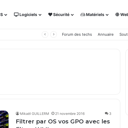
OS
Logiciels
Sécurité
Matériels
We
 NAS Synology
Forum des techs
Annuaire
Sout
Mikaël GUILLERM
21 novembre 2016
3
Filtrer par OS vos GPO avec les