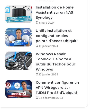
s
Installation de Home
e
Assistant sur un NAS
E
Synology
m
1 mars 2024
a
i
Unifi : Installation et
l
configuration des
points d’accès Ubiquiti
15 janvier 2024
Windows Repair
Toolbox : La boite à
outils du Techos pour
Windows
13 janvier 2024
Comment configurer un
VPN Wireguard sur
l’UDM Pro SE d’Ubiquiti
22 décembre 2023