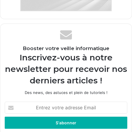
Booster votre veille informatique
Inscrivez-vous à notre
newsletter pour recevoir nos
derniers articles !
Des news, des astuces et plein de tutoriels !
E
n
t
r
e