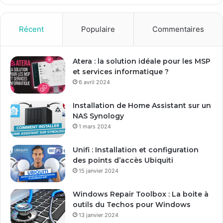
z
v
o
Récent
Populaire
Commentaires
t
r
e
Atera : la solution idéale pour les MSP
a
et services informatique ?
d
6 avril 2024
r
e
Installation de Home Assistant sur un
s
NAS Synology
s
1 mars 2024
e
E
Unifi : Installation et configuration
m
des points d’accès Ubiquiti
a
15 janvier 2024
i
l
Windows Repair Toolbox : La boite à
outils du Techos pour Windows
13 janvier 2024