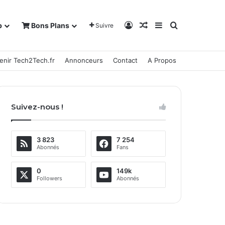
Connexion
Article Aléatoire
Sidebar (barre la
Rechercher
b
Bons Plans
Suivre
enir Tech2Tech.fr
Annonceurs
Contact
A Propos
Suivez-nous !
3 823
7 254
Abonnés
Fans
0
149k
Followers
Abonnés