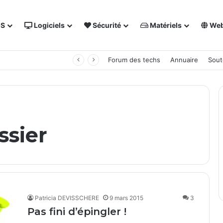
OS
Logiciels
Sécurité
Matériels
We
 NAS Synology
Forum des techs
Annuaire
Sout
ssier
Patricia DEVISSCHERE
9 mars 2015
3
Pas fini d’épingler !