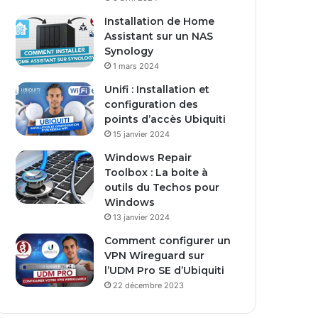
s
Installation de Home
e
Assistant sur un NAS
E
Synology
m
1 mars 2024
a
i
Unifi : Installation et
l
configuration des
points d’accès Ubiquiti
15 janvier 2024
Windows Repair
Toolbox : La boite à
outils du Techos pour
Windows
13 janvier 2024
Comment configurer un
VPN Wireguard sur
l’UDM Pro SE d’Ubiquiti
22 décembre 2023