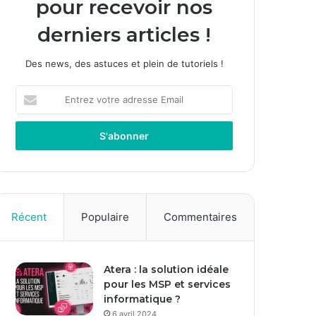
pour recevoir nos
derniers articles !
Des news, des astuces et plein de tutoriels !
E
n
t
r
e
z
v
o
t
Récent
Populaire
Commentaires
r
e
a
Atera : la solution idéale
d
pour les MSP et services
r
informatique ?
e
s
6 avril 2024