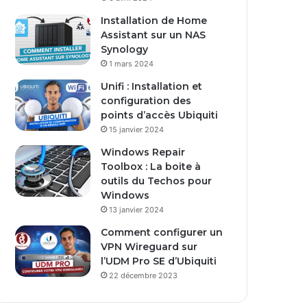
s
Installation de Home
e
Assistant sur un NAS
E
Synology
m
1 mars 2024
a
i
Unifi : Installation et
l
configuration des
points d’accès Ubiquiti
15 janvier 2024
Windows Repair
Toolbox : La boite à
outils du Techos pour
Windows
13 janvier 2024
Comment configurer un
VPN Wireguard sur
l’UDM Pro SE d’Ubiquiti
22 décembre 2023