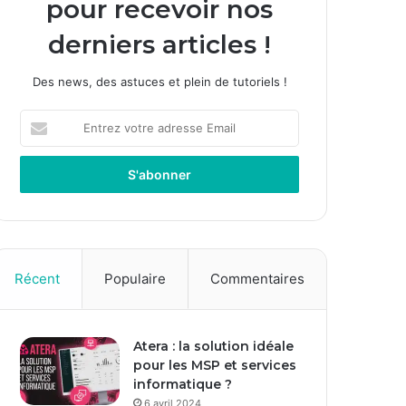
pour recevoir nos
derniers articles !
Des news, des astuces et plein de tutoriels !
E
n
t
r
e
z
v
o
t
Récent
Populaire
Commentaires
r
e
a
Atera : la solution idéale
d
pour les MSP et services
r
informatique ?
e
s
6 avril 2024