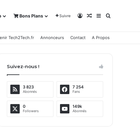
Connexion
Article Aléatoire
Sidebar (barre la
Rechercher
b
Bons Plans
Suivre
enir Tech2Tech.fr
Annonceurs
Contact
A Propos
Suivez-nous !
3 823
7 254
Abonnés
Fans
0
149k
Followers
Abonnés