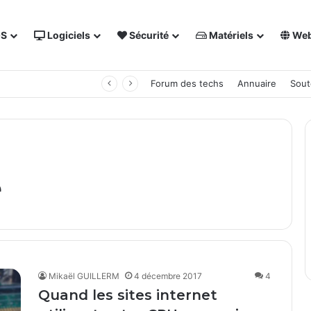
OS
Logiciels
Sécurité
Matériels
We
 NAS Synology
Forum des techs
Annuaire
Sout
e
Mikaël GUILLERM
4 décembre 2017
4
Quand les sites internet