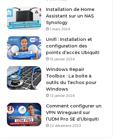
s
Installation de Home
e
Assistant sur un NAS
E
Synology
m
1 mars 2024
a
i
Unifi : Installation et
l
configuration des
points d’accès Ubiquiti
15 janvier 2024
Windows Repair
Toolbox : La boite à
outils du Techos pour
Windows
13 janvier 2024
Comment configurer un
VPN Wireguard sur
l’UDM Pro SE d’Ubiquiti
22 décembre 2023