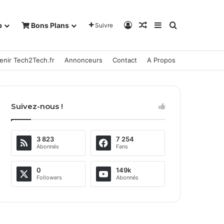
Connexion
Article Aléatoire
Sidebar (barre la
Rechercher
b
Bons Plans
Suivre
enir Tech2Tech.fr
Annonceurs
Contact
A Propos
Suivez-nous !
3 823
7 254
Abonnés
Fans
0
149k
Followers
Abonnés