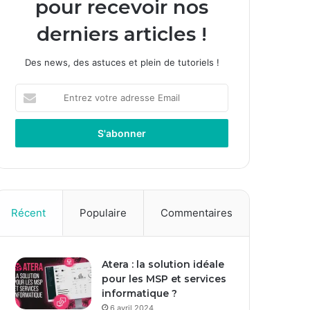
pour recevoir nos
derniers articles !
Des news, des astuces et plein de tutoriels !
E
n
t
r
e
z
v
o
t
Récent
Populaire
Commentaires
r
e
a
Atera : la solution idéale
d
pour les MSP et services
r
informatique ?
e
s
6 avril 2024