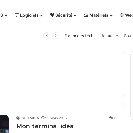
OS
Logiciels
Sécurité
Matériels
We
 NAS Synology
Forum des techs
Annuaire
Sout
PAPAMICA
21 mars 2022
2
Mon terminal idéal