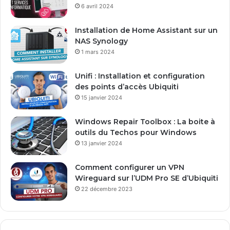
d
6 avril 2024
r
e
Installation de Home Assistant sur un
s
NAS Synology
s
1 mars 2024
e
E
Unifi : Installation et configuration
m
des points d’accès Ubiquiti
a
15 janvier 2024
i
l
Windows Repair Toolbox : La boite à
outils du Techos pour Windows
13 janvier 2024
Comment configurer un VPN
Wireguard sur l’UDM Pro SE d’Ubiquiti
22 décembre 2023