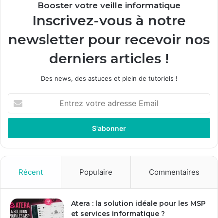
Booster votre veille informatique
Inscrivez-vous à notre
newsletter pour recevoir nos
derniers articles !
Des news, des astuces et plein de tutoriels !
E
n
t
r
e
z
v
o
Récent
Populaire
Commentaires
t
r
e
Atera : la solution idéale pour les MSP
a
et services informatique ?