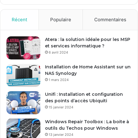
z
v
o
Récent
Populaire
Commentaires
t
r
e
Atera : la solution idéale pour les MSP
a
et services informatique ?
d
6 avril 2024
r
e
Installation de Home Assistant sur un
s
NAS Synology
s
1 mars 2024
e
E
Unifi : Installation et configuration
m
des points d’accès Ubiquiti
a
15 janvier 2024
i
l
Windows Repair Toolbox : La boite à
outils du Techos pour Windows
13 janvier 2024