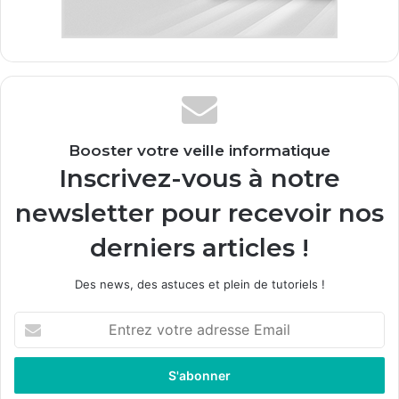
Booster votre veille informatique
Inscrivez-vous à notre
newsletter pour recevoir nos
derniers articles !
Des news, des astuces et plein de tutoriels !
E
n
t
r
e