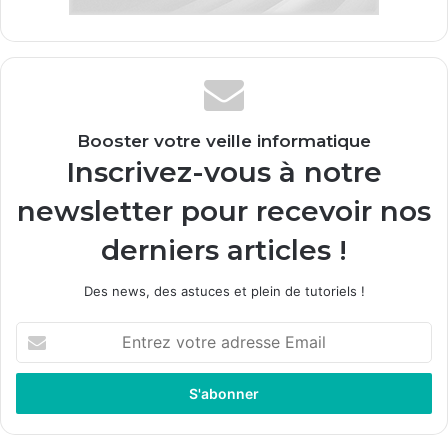
Booster votre veille informatique
Inscrivez-vous à notre
newsletter pour recevoir nos
derniers articles !
Des news, des astuces et plein de tutoriels !
E
n
t
r
e
z