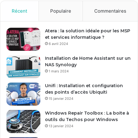
v
o
Récent
Populaire
Commentaires
t
r
e
Atera : la solution idéale pour les MSP
a
et services informatique ?
d
6 avril 2024
r
e
Installation de Home Assistant sur un
s
NAS Synology
s
1 mars 2024
e
E
Unifi : Installation et configuration
m
des points d’accès Ubiquiti
a
15 janvier 2024
i
l
Windows Repair Toolbox : La boite à
outils du Techos pour Windows
13 janvier 2024