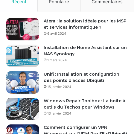
o
Récent
Populaire
Commentaires
t
r
e
Atera : la solution idéale pour les MSP
a
et services informatique ?
d
6 avril 2024
r
e
Installation de Home Assistant sur un
s
NAS Synology
s
1 mars 2024
e
E
Unifi : Installation et configuration
m
des points d’accès Ubiquiti
a
15 janvier 2024
i
l
Windows Repair Toolbox : La boite à
outils du Techos pour Windows
13 janvier 2024
Comment configurer un VPN
Wireguard sur l’UDM Pro SE d’Ubiquiti