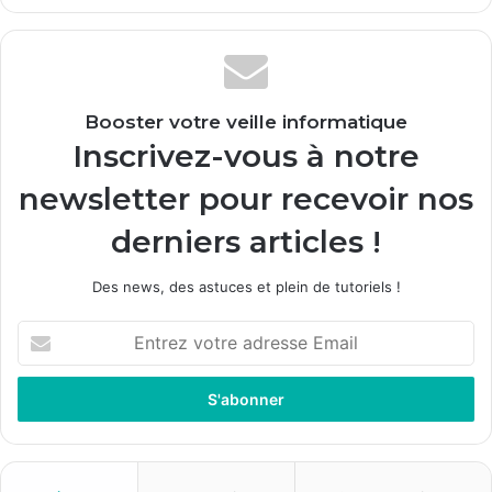
Booster votre veille informatique
Inscrivez-vous à notre
newsletter pour recevoir nos
derniers articles !
Des news, des astuces et plein de tutoriels !
E
n
t
r
e
z
v