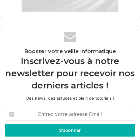
Booster votre veille informatique
Inscrivez-vous à notre
newsletter pour recevoir nos
derniers articles !
Des news, des astuces et plein de tutoriels !
E
n
t
r
e