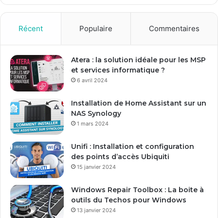
z
v
o
Récent
Populaire
Commentaires
t
r
e
Atera : la solution idéale pour les MSP
a
et services informatique ?
d
6 avril 2024
r
e
Installation de Home Assistant sur un
s
NAS Synology
s
1 mars 2024
e
E
Unifi : Installation et configuration
m
des points d’accès Ubiquiti
a
15 janvier 2024
i
l
Windows Repair Toolbox : La boite à
outils du Techos pour Windows
13 janvier 2024