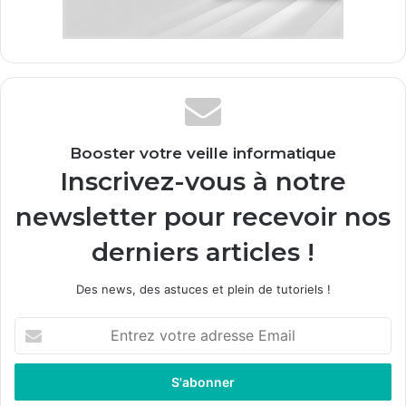
Booster votre veille informatique
Inscrivez-vous à notre
newsletter pour recevoir nos
derniers articles !
Des news, des astuces et plein de tutoriels !
E
n
t
r
e