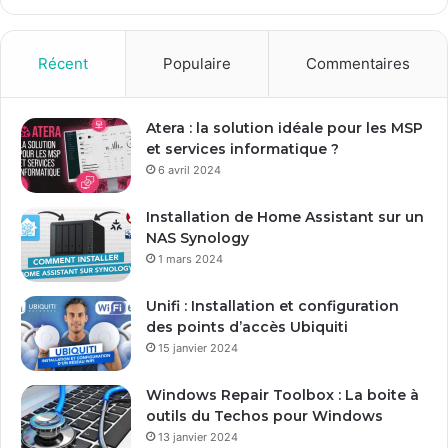
z
v
o
Récent
Populaire
Commentaires
t
r
e
Atera : la solution idéale pour les MSP
a
et services informatique ?
d
6 avril 2024
r
e
Installation de Home Assistant sur un
s
NAS Synology
s
1 mars 2024
e
E
Unifi : Installation et configuration
m
des points d’accès Ubiquiti
a
15 janvier 2024
i
l
Windows Repair Toolbox : La boite à
outils du Techos pour Windows
13 janvier 2024