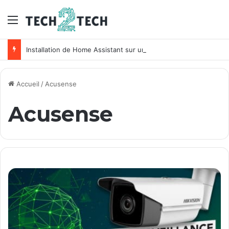
Menu
Installation de Home Assistant sur un NAS Synology
Accueil
/
Acusense
Acusense