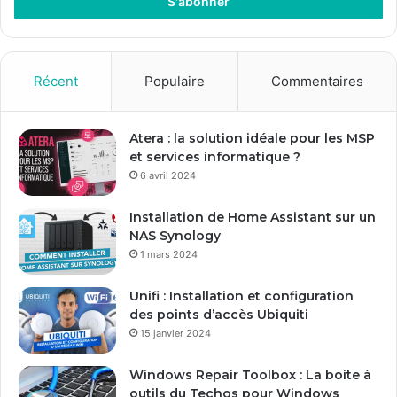
r
e
z
v
o
Récent
Populaire
Commentaires
t
r
e
Atera : la solution idéale pour les MSP
a
et services informatique ?
d
6 avril 2024
r
e
Installation de Home Assistant sur un
s
NAS Synology
s
1 mars 2024
e
E
Unifi : Installation et configuration
m
des points d’accès Ubiquiti
a
15 janvier 2024
i
l
Windows Repair Toolbox : La boite à
outils du Techos pour Windows