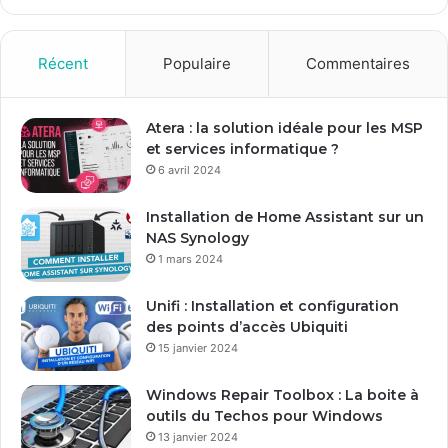
z
v
o
Récent
Populaire
Commentaires
t
r
e
Atera : la solution idéale pour les MSP
a
et services informatique ?
d
6 avril 2024
r
e
Installation de Home Assistant sur un
s
NAS Synology
s
1 mars 2024
e
E
Unifi : Installation et configuration
m
des points d’accès Ubiquiti
a
15 janvier 2024
i
l
Windows Repair Toolbox : La boite à
outils du Techos pour Windows
13 janvier 2024