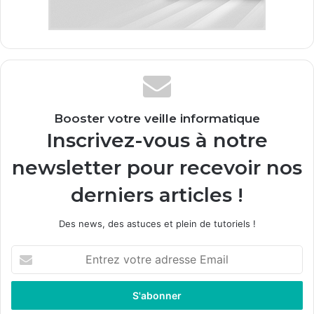
Booster votre veille informatique
Inscrivez-vous à notre
newsletter pour recevoir nos
derniers articles !
Des news, des astuces et plein de tutoriels !
E
n
t
r
e