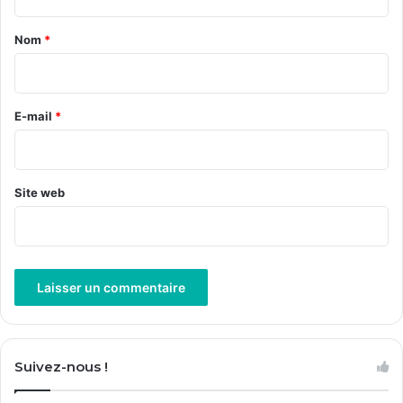
t
a
Nom
*
i
r
e
E-mail
*
*
Site web
A
l
Suivez-nous !
t
e