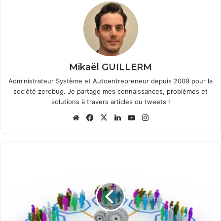
Mikaël GUILLERM
Administrateur Système et Autoentrepreneur depuis 2009 pour la
société zerobug. Je partage mes connaissances, problèmes et
solutions à travers articles ou tweets !
We
Fa
X
Lin
Yo
Ins
bsi
ce
ke
uT
tag
te
bo
din
ub
ra
ok
e
m
C
o
m
m
e
n
t