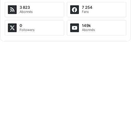
3 823
7 254
r
Abonnés
Fans
n
a
0
149k
Followers
Abonnés
t
i
v
e
: