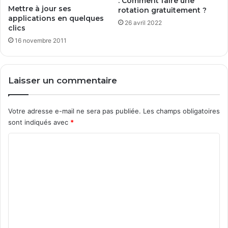
: Comment faire une
Mettre à jour ses
rotation gratuitement ?
applications en quelques
26 avril 2022
clics
16 novembre 2011
Laisser un commentaire
Votre adresse e-mail ne sera pas publiée.
Les champs obligatoires
sont indiqués avec
*
C
o
m
m
e
n