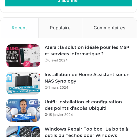
r
e
z
v
o
Récent
Populaire
Commentaires
t
r
e
Atera : la solution idéale pour les MSP
a
et services informatique ?
d
6 avril 2024
r
e
Installation de Home Assistant sur un
s
NAS Synology
s
1 mars 2024
e
E
Unifi : Installation et configuration
m
des points d’accès Ubiquiti
a
15 janvier 2024
i
l
Windows Repair Toolbox : La boite à
outils du Techos pour Windows