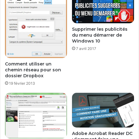
n
a
o
s
l
s
o
e
Supprimer les publicités
g
B
du menu démarrer de
i
I
Windows 10
q
O
7 avril 2017
u
S
e
(
?
f
Comment utiliser un
a
chemin réseau pour son
c
dossier Dropbox
i
19 février 2013
l
e
m
e
n
t
)
Adobe Acrobat Reader DC