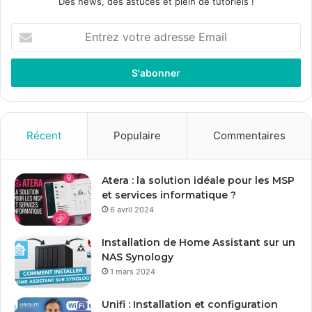
Des news, des astuces et plein de tutoriels !
E
n
t
r
e
z
v
o
Récent
Populaire
Commentaires
t
r
e
Atera : la solution idéale pour les MSP
a
et services informatique ?
d
6 avril 2024
r
e
Installation de Home Assistant sur un
s
NAS Synology
s
1 mars 2024
e
E
Unifi : Installation et configuration
m