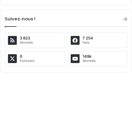
A
l
Suivez-nous !
t
e
3 823
7 254
r
Abonnés
Fans
n
a
0
149k
Followers
Abonnés
t
i
v
e
: