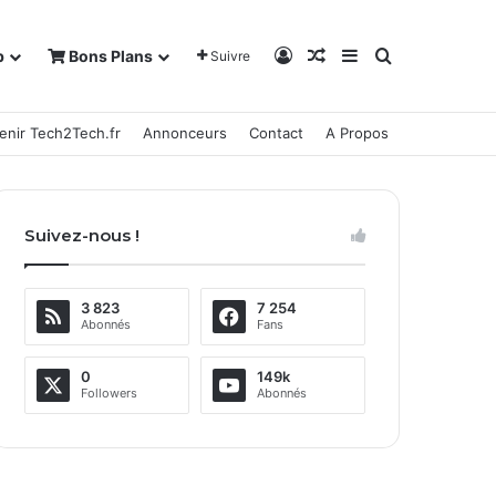
Connexion
Article Aléatoire
Sidebar (barre la
Rechercher
b
Bons Plans
Suivre
enir Tech2Tech.fr
Annonceurs
Contact
A Propos
Suivez-nous !
3 823
7 254
Abonnés
Fans
0
149k
Followers
Abonnés