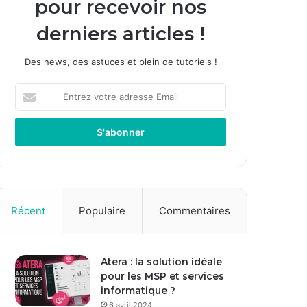
pour recevoir nos
derniers articles !
Des news, des astuces et plein de tutoriels !
E
n
t
r
e
z
v
o
t
Récent
Populaire
Commentaires
r
e
a
Atera : la solution idéale
d
pour les MSP et services
r
informatique ?
e
s
6 avril 2024