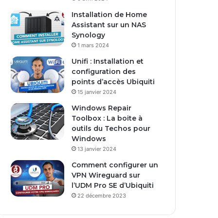
s
Installation de Home
e
Assistant sur un NAS
E
Synology
m
1 mars 2024
a
i
Unifi : Installation et
l
configuration des
points d’accès Ubiquiti
15 janvier 2024
Windows Repair
Toolbox : La boite à
outils du Techos pour
Windows
13 janvier 2024
Comment configurer un
VPN Wireguard sur
l’UDM Pro SE d’Ubiquiti
22 décembre 2023