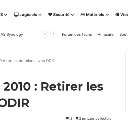
OS
Logiciels
Sécurité
Matériels
We
 NAS Synology
Forum des techs
Annuaire
Sout
Retirer les doublons avec ODIR
2010 : Retirer les
 ODIR
2
2 minutes de lecture