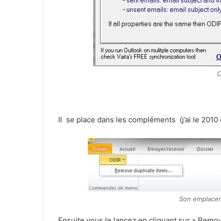
C
Il se place dans les compléments (j’ai le 2010
Son emplacem
Ensuite vous le lancez en cliquant sur » Remov