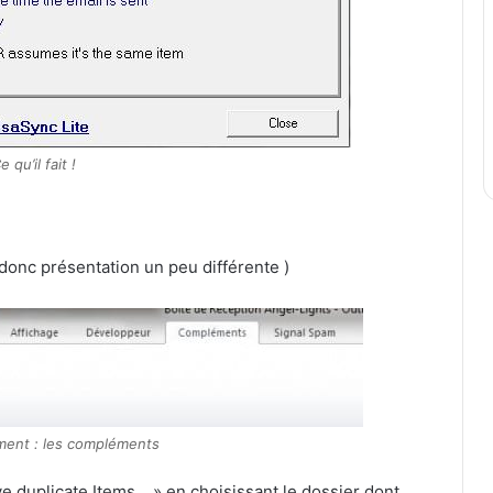
e qu’il fait !
 donc présentation un peu différente )
ent : les compléments
e duplicate Items… » en choisissant le dossier dont