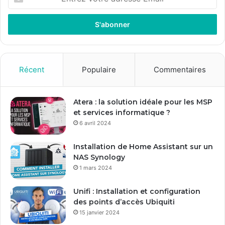
n
t
r
e
z
v
o
Récent
Populaire
Commentaires
t
r
e
Atera : la solution idéale pour les MSP
a
et services informatique ?
d
6 avril 2024
r
e
Installation de Home Assistant sur un
s
NAS Synology
s
1 mars 2024
e
E
Unifi : Installation et configuration
m
des points d’accès Ubiquiti
a
15 janvier 2024
i