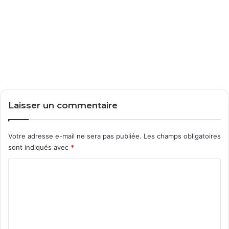
Laisser un commentaire
Votre adresse e-mail ne sera pas publiée.
Les champs obligatoires
sont indiqués avec
*
C
o
m
m
e