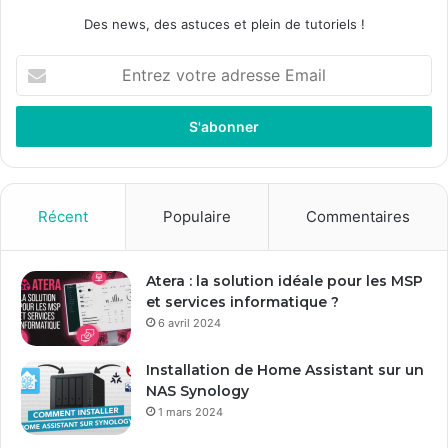
Des news, des astuces et plein de tutoriels !
E
n
t
r
e
z
v
o
Récent
Populaire
Commentaires
t
r
e
Atera : la solution idéale pour les MSP
a
et services informatique ?
d
6 avril 2024
r
e
Installation de Home Assistant sur un
s
NAS Synology
s
1 mars 2024
e
E