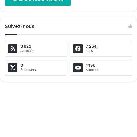
A
l
Suivez-nous !
t
e
3 823
7 254
r
Abonnés
Fans
n
a
0
149k
Followers
Abonnés
t
i
v
e
: